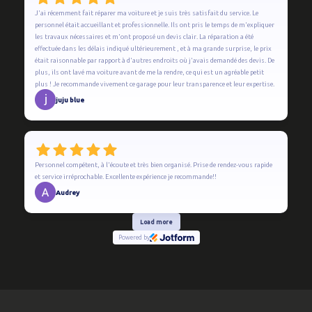
J'ai récemment fait réparer ma voiture et je suis très satisfait du service. Le
personnel était accueillant et professionnelle. Ils ont pris le temps de m'expliquer
les travaux nécessaires et m'ont proposé un devis clair. La réparation a été
effectuée dans les délais indiqué ultérieurement , et à ma grande surprise, le prix
était raisonnable par rapport à d'autres endroits où j'avais demandé des devis. De
plus, ils ont lavé ma voiture avant de me la rendre, ce qui est un agréable petit
plus ! Je recommande vivement ce garage pour leur transparence et leur expertise.
juju blue
Personnel compétent, à l'écoute et très bien organisé. Prise de rendez-vous rapide
et service irréprochable. Excellente expérience je recommande!!
Audrey
Load more
Powered by