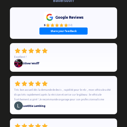
Ballersdorf
Google Reviews
5
(
54
)
Share your feedback
Excellent !
Oliver Wolff
Très bon accueil dès la demande de devis , rapidité pour le rdv , mon véhicule a été
dispo très rapidement après la révision et cerise sur le gâteau : le véhicule
fraîchement aspiré ! Je recommande ce garage pour son professionnalisme
Laetitia Lambing